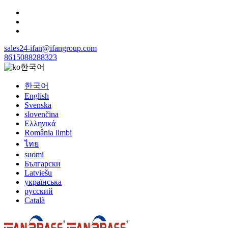
sales24-ifan@ifangroup.com
8615088288323
한국어
한국어
English
Svenska
slovenčina
Ελληνικά
România limbi
ไทย
suomi
Български
Latviešu
українська
русский
Català