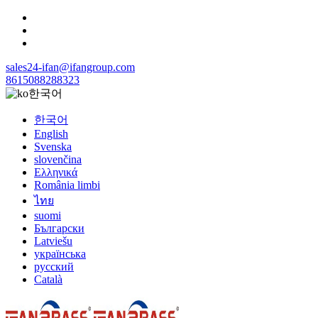
sales24-ifan@ifangroup.com
8615088288323
한국어
한국어
English
Svenska
slovenčina
Ελληνικά
România limbi
ไทย
suomi
Български
Latviešu
українська
русский
Català